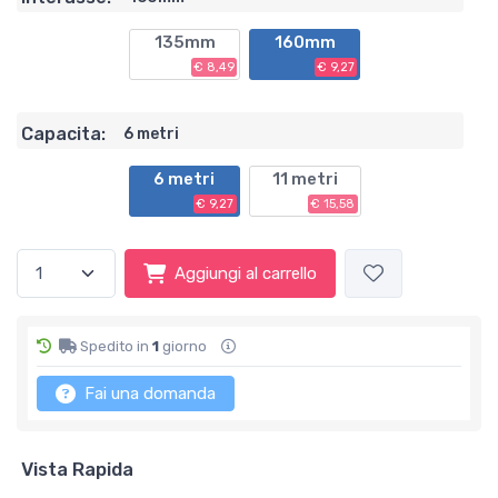
135mm
160mm
€ 8,49
€ 9,27
Capacita:
6 metri
6 metri
11 metri
€ 9,27
€ 15,58
Aggiungi al carrello
Spedito in
1
giorno
Fai una domanda
Vista Rapida