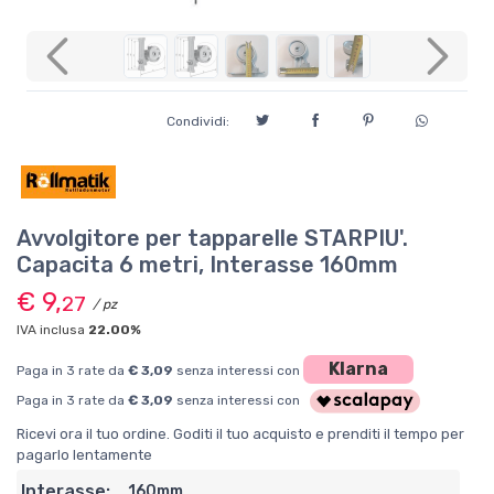
Previous
Next
Condividi:
Avvolgitore per tapparelle STARPIU'.
Capacita 6 metri, Interasse 160mm
€ 9,
27
/ pz
IVA inclusa
22.00%
Klarna
Paga in 3 rate da
€ 3,09
senza interessi con
Paga in 3 rate da
€ 3,09
senza interessi con
Ricevi ora il tuo ordine. Goditi il tuo acquisto e prenditi il tempo per
pagarlo lentamente
Interasse:
160mm