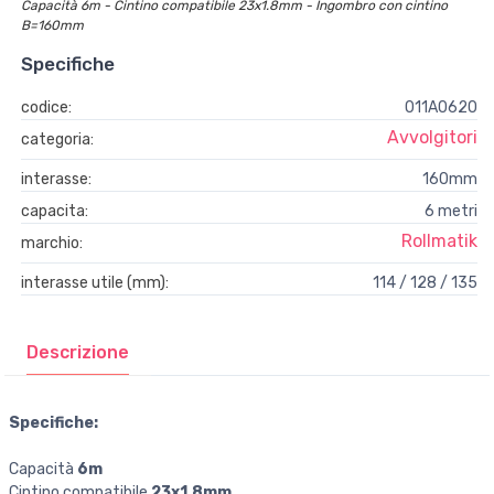
Capacità 6m - Cintino compatibile 23x1.8mm - Ingombro con cintino
B=160mm
Specifiche
codice:
011A0620
Avvolgitori
categoria:
interasse:
160mm
capacita:
6 metri
Rollmatik
marchio:
interasse utile (mm):
114 / 128 / 135
Descrizione
Specifiche:
Capacità
6m
Cintino compatibile
23x1.8mm