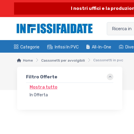
I nostri uffici e la produzi
Categorie
Infissi In PVC
All-In-One
Dive
Cassonetti in pvc
Home
Cassonetti per avvolgibili
Filtro Offerte
Mostra tutto
In Offerta