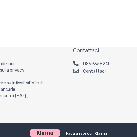
Contattaci
ndizioni
0899358240
sulla privacy
Contattaci
ere su InfissiFaiDaTe.it
bancarie
uenti (F.A.Q.)
Klarna
Paga a rate con
Klarna