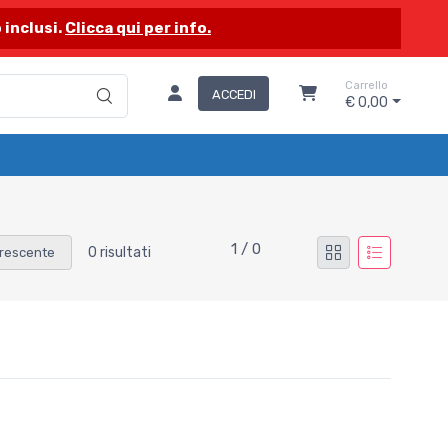
 inclusi.
Clicca qui per info.
Carrello
ACCEDI
€ 0,00
1 / 0
0 risultati
rescente