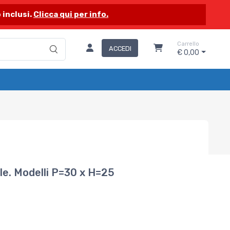
 inclusi.
Clicca qui per info.
Carrello
ACCEDI
€ 0,00
le. Modelli P=30 x H=25