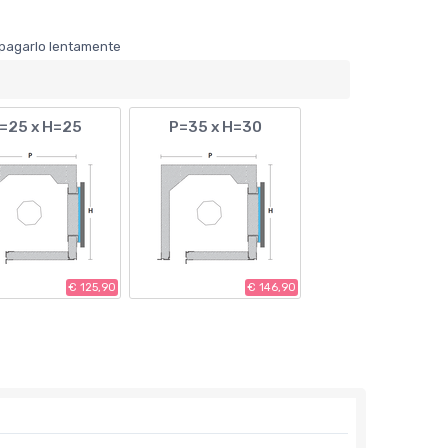
er pagarlo lentamente
=25 x H=25
P=35 x H=30
€ 125,90
€ 146,90