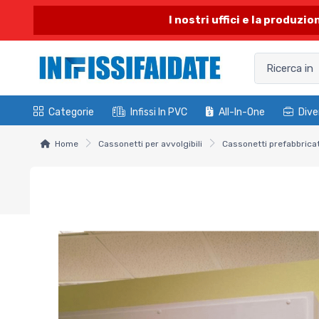
I nostri uffici e la produzi
Categorie
Infissi In PVC
All-In-One
Dive
Home
Cassonetti per avvolgibili
Cassonetti prefabbricat