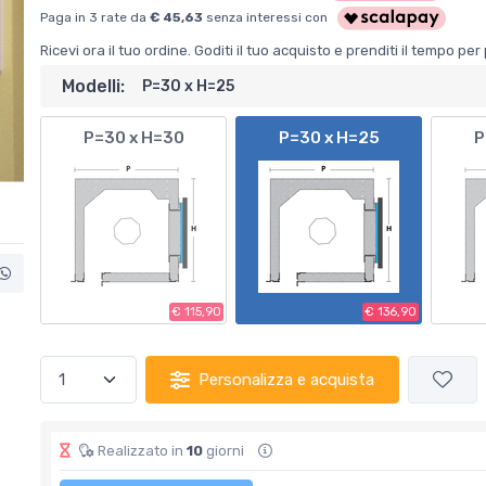
Paga in 3 rate da
€ 45,63
senza interessi con
Ricevi ora il tuo ordine. Goditi il tuo acquisto e prenditi il tempo p
Modelli:
P=30 x H=25
P=30 x H=30
P=30 x H=25
P
€ 115,90
€ 136,90
Personalizza e acquista
Realizzato in
10
giorni