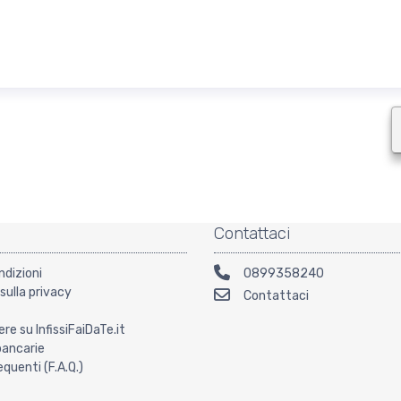
Contattaci
ndizioni
0899358240
sulla privacy
Contattaci
ere su InfissiFaiDaTe.it
bancarie
uenti (F.A.Q.)