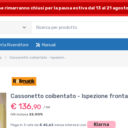
one rimarranno chiusi per la pausa estiva dal 13 al 21 agosto
nta Rivenditore
Manuali
Cassonetto coibentato - Ispezione frontale. Modelli P=30 x H=25
i
Cassonetto coibentato - Ispezione fronta
€ 136,
90
/ ml
IVA inclusa
22.00%
Klarna
Paga in 3 rate da
€ 45,63
senza interessi con