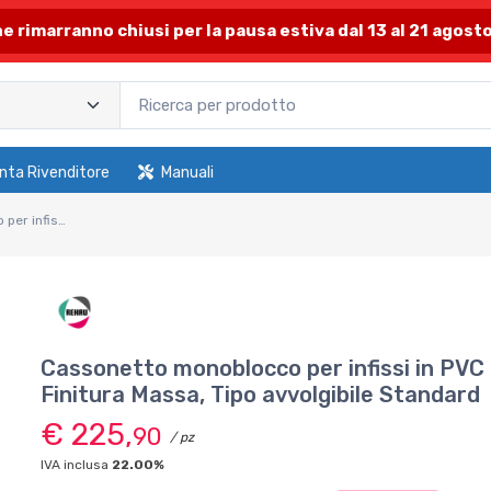
one rimarranno chiusi per la pausa estiva dal 13 al 21 agosto
nta Rivenditore
Manuali
Cassonetto monoblocco per infissi in PVC Rehau Design 70. Dimensioni 295, Finitura Massa, Tipo avvolgibile Standard
Cassonetto monoblocco per infissi in PVC
Finitura Massa, Tipo avvolgibile Standard
€ 225,
90
/ pz
IVA inclusa
22.00%