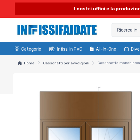
I nostri uffici e la produzi
Categorie
Infissi In PVC
All-In-One
Dive
Home
Cassonetti per avvolgibili