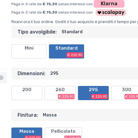
Klarna
Paga in 3 rate da
€ 75,30
senza interessi con
Paga in 3 rate da
€ 75,30
senza interessi con
Ricevi ora il tuo ordine. Goditi il tuo acquisto e prenditi il tempo p
Tipo avvolgibile:
Standard
Mini
Standard
€ 225,90
Dimensioni:
295
200
260
295
300
€ 225,90
€ 225,90
€ 225,
Finitura:
Massa
Massa
Pellicolato