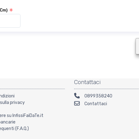
(Cm)
Contattaci
ndizioni
0899358240
sulla privacy
Contattaci
ere su InfissiFaiDaTe.it
bancarie
uenti (F.A.Q.)