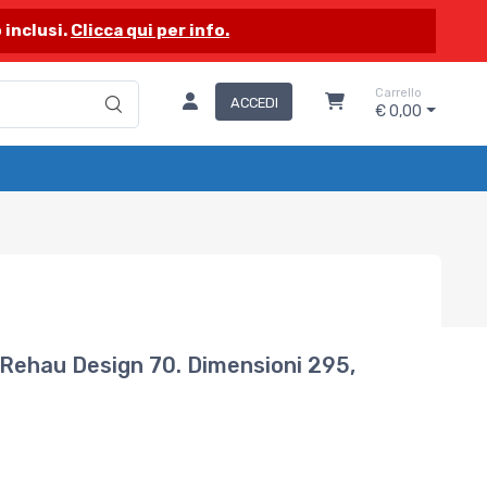
 inclusi.
Clicca qui per info.
Carrello
ACCEDI
€ 0,00
 Rehau Design 70. Dimensioni 295,