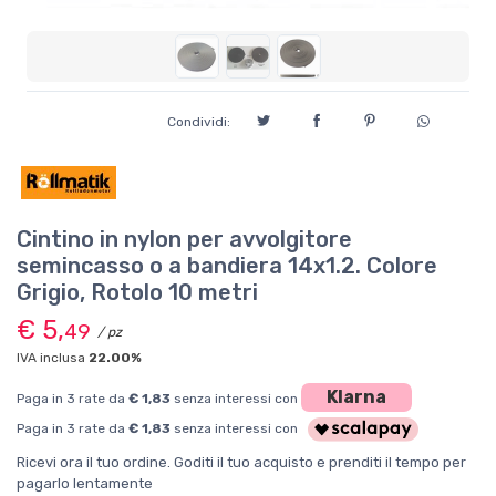
Condividi:
Cintino in nylon per avvolgitore
semincasso o a bandiera 14x1.2. Colore
Grigio, Rotolo 10 metri
€ 5,
49
/ pz
IVA inclusa
22.00%
Klarna
Paga in 3 rate da
€ 1,83
senza interessi con
Paga in 3 rate da
€ 1,83
senza interessi con
Ricevi ora il tuo ordine. Goditi il tuo acquisto e prenditi il tempo per
pagarlo lentamente