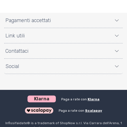
Pagamenti accettati
Link utili
Contattaci
Social
Klarna
Paga a rate con
Klarna
Paga a rate con
Scalapay
Infissifaidate® is a trademark of ShopNow s.r.l. Via Carrara dell'Arena, 1