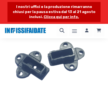
I nostri uffici e la produzione rimarranno
chiusi per la pausa estiva dal 13 al 21 agosto
inclusi.
Clicca qui per info.