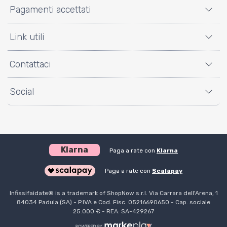
Pagamenti accettati
Link utili
Contattaci
Social
Klarna
Paga a rate con
Klarna
Paga a rate con
Scalapay
Infissifaidate® is a trademark of ShopNow s.r.l. Via Carrara dell'Arena, 1
84034 Padula (SA) - P.IVA e Cod. Fisc. 05216690650 - Cap. sociale
25.000 € - REA: SA-429267