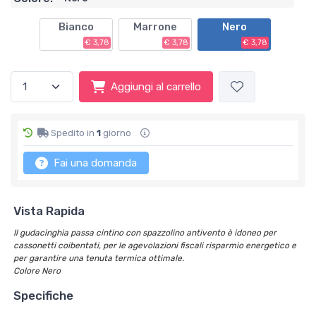
Bianco
Marrone
Nero
€ 3,78
€ 3,78
€ 3,78
Aggiungi al carrello
Spedito in
1
giorno
Fai una domanda
Vista Rapida
Il gudacinghia passa cintino con spazzolino antivento è idoneo per
cassonetti coibentati, per le agevolazioni fiscali risparmio energetico e
per garantire una tenuta termica ottimale.
Colore Nero
Specifiche