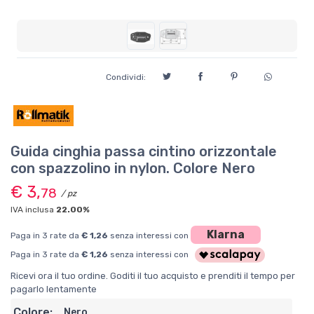
Condividi:
Guida cinghia passa cintino orizzontale
con spazzolino in nylon. Colore Nero
€ 3,
78
/ pz
IVA inclusa
22.00%
Klarna
Paga in 3 rate da
€ 1,26
senza interessi con
Paga in 3 rate da
€ 1,26
senza interessi con
Ricevi ora il tuo ordine. Goditi il tuo acquisto e prenditi il tempo per
pagarlo lentamente
Colore:
Nero