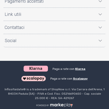
Pagamenti accettati
Link utili
Contattaci
Social
Klarna
Paga a rate con
Klarna
Paga a rate con
Scalapay
Infissifaidate® is a trademark of ShopNow s.r.l. Via Carrara dell'Arena, 1
84034 Padula (SA) - P.IVA e Cod. Fisc. 05216690650 - Cap. sociale
25.000 € - REA: SA-429267