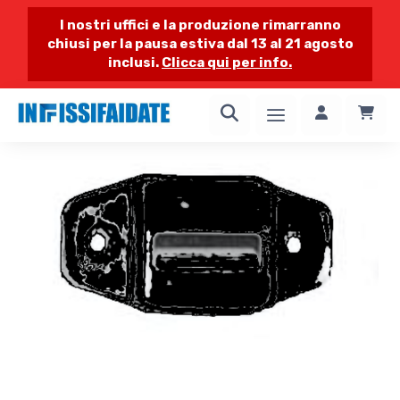
I nostri uffici e la produzione rimarranno
chiusi per la pausa estiva dal 13 al 21 agosto
inclusi.
Clicca qui per info.