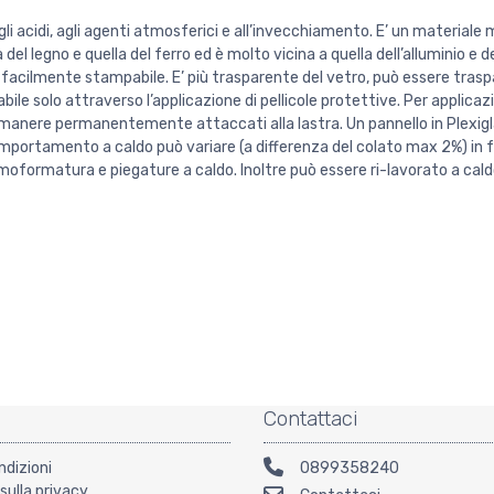
gli acidi, agli agenti atmosferici e all’invecchiamento. E’ un material
el legno e quella del ferro ed è molto vicina a quella dell’alluminio e d
a facilmente stampabile. E’ più trasparente del vetro, può essere trasp
abile solo attraverso l’applicazione di pellicole protettive. Per applicaz
 rimanere permanentemente attaccati alla lastra. Un pannello in Plexi
 comportamento a caldo può variare (a differenza del colato max 2%) in f
oformatura e piegature a caldo. Inoltre può essere ri-lavorato a cald
Contattaci
ndizioni
0899358240
sulla privacy