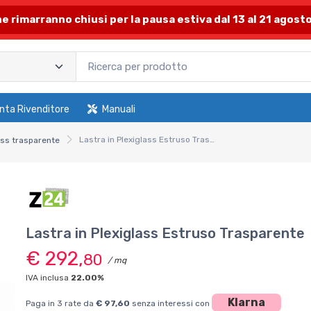
one rimarranno chiusi per la pausa estiva dal 13 al 21 agosto
nta Rivenditore
Manuali
Lastra in Plexiglass Estruso Trasparente
ass trasparente
Lastra in Plexiglass Estruso Trasparente
€ 292,
80
/ mq
IVA inclusa
22.00%
Klarna
Paga in 3 rate da
€ 97,60
senza interessi con