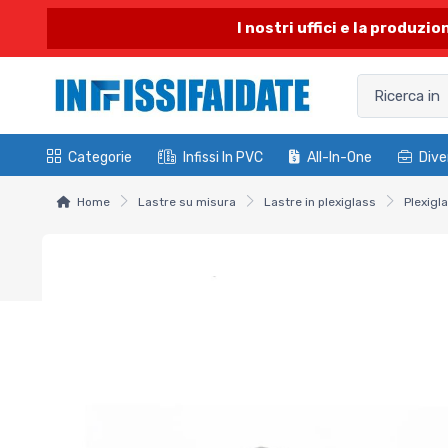
I nostri uffici e la produzi
Categorie
Infissi In PVC
All-In-One
Dive
Home
Lastre su misura
Lastre in plexiglass
Plexigl