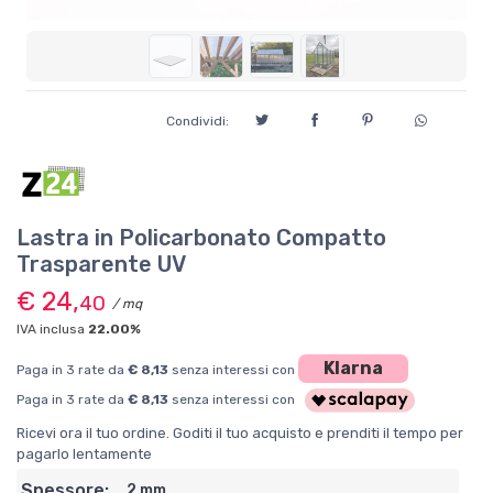
Condividi:
Lastra in Policarbonato Compatto
Trasparente UV
€ 24,
40
/ mq
IVA inclusa
22.00%
Klarna
Paga in 3 rate da
€ 8,13
senza interessi con
Paga in 3 rate da
€ 8,13
senza interessi con
Ricevi ora il tuo ordine. Goditi il tuo acquisto e prenditi il tempo per
pagarlo lentamente
Spessore:
2 mm