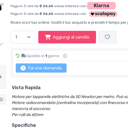
Klarna
Paga in 3 rate da
€ 26,65
senza interessi con
Paga in 3 rate da
€ 26,65
senza interessi con
Ricevi ora il tuo ordine. Goditi il tuo acquisto e prenditi il tempo p
Aggiungi al carrello
Spedito in
1
giorno
Fai una domanda
Next
Vista Rapida
Motore per tapparelle elettriche da 50 Newton per metro. Può sol
Motore radiocomandato (centralina incorporata) con finecorsa m
manovra di soccorso.
Per rulli da 60mm
Specifiche