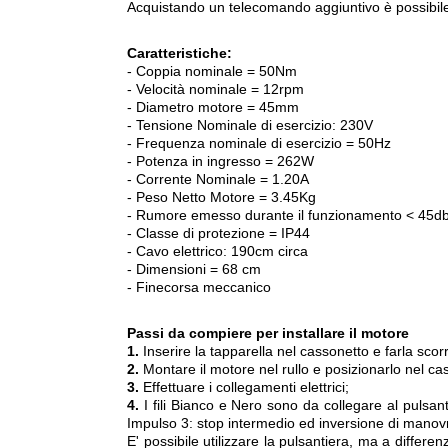
Acquistando un telecomando aggiuntivo è possibil
Caratteristiche:
- Coppia nominale = 50Nm
- Velocità nominale = 12rpm
- Diametro motore = 45mm
- Tensione Nominale di esercizio: 230V
- Frequenza nominale di esercizio = 50Hz
- Potenza in ingresso = 262W
- Corrente Nominale = 1.20A
- Peso Netto Motore = 3.45Kg
- Rumore emesso durante il funzionamento < 45d
- Classe di protezione = IP44
- Cavo elettrico: 190cm circa
- Dimensioni = 68 cm
- Finecorsa meccanico
Passi da compiere per installare il motore
1.
Inserire la tapparella nel cassonetto e farla sco
2.
Montare il motore nel rullo e posizionarlo nel ca
3.
Effettuare i collegamenti elettrici;
4.
I fili Bianco e Nero sono da collegare al puls
Impulso 3: stop intermedio ed inversione di manov
E' possibile utilizzare la pulsantiera, ma a differ