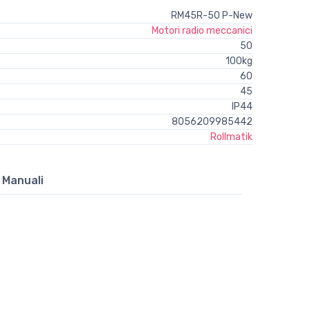
RM45R-50 P-New
Motori radio meccanici
50
100kg
60
45
IP44
8056209985442
Rollmatik
 Manuali