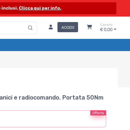
 inclusi.
Clicca qui per info.
Carrello
ACCEDI
€ 0,00
canici e radiocomando. Portata 50Nm
Offerta