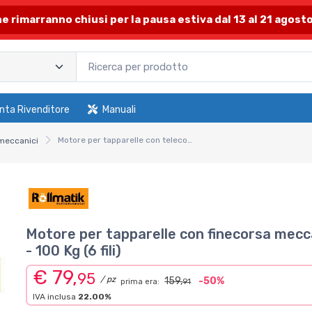
one rimarranno chiusi per la pausa estiva dal 13 al 21 agosto
nta Rivenditore
Manuali
Motore per tapparelle con telecomando 50 Nm - 100Kg (per rullo diametro 60mm) - 6 fili
 meccanici
Motore per tapparelle con finecorsa mec
- 100 Kg (6 fili)
€ 79,
95
/ pz
159,
-50%
prima era:
91
IVA inclusa
22.00%