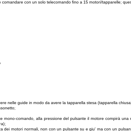
e comandare con un solo telecomando fino a 15 motori/tapparelle; ques
b
rrere nelle guide in modo da avere la tapparella stesa (tapparella chiusa
ssonetto;
ante mono-comando, alla pressione del pulsante il motore compirà una 
ra);
enza dei motori normali, non con un pulsante su e giu' ma con un pulsante