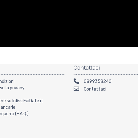
Contattaci
ndizioni
0899358240
sulla privacy
Contattaci
ere su InfissiFaiDaTe.it
bancarie
uenti (F.A.Q.)