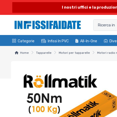
I nostri uffici e la produzi
Categorie
Infissi In PVC
All-In-One
Dive
Home
Tapparelle
Motori per tapparelle
Motori radio