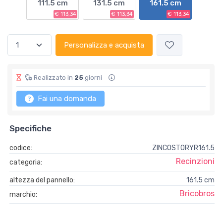
111.5 cm
131.5 cm
161.5 cm
€ 113,34
€ 113,34
€ 113,34
Personalizza e acquista
Realizzato in
25
giorni
Fai una domanda
Specifiche
codice:
ZINCOSTORYR161.5
Recinzioni
categoria:
altezza del pannello:
161.5 cm
Bricobros
marchio: