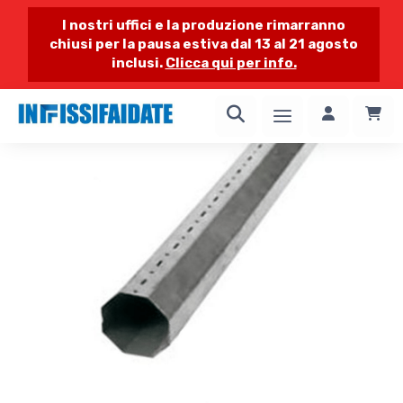
I nostri uffici e la produzione rimarranno
chiusi per la pausa estiva dal 13 al 21 agosto
inclusi.
Clicca qui per info.