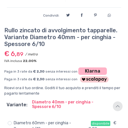
Condividi:
Rullo zincato di avvolgimento tapparelle.
Variante Diametro 40mm - per cinghia -
Spessore 6/10
€ 6,
89
/ metro
IVA inclusa
22.00%
Klarna
Paga in 3 rate da
€ 2,30
senza interessi con
Paga in 3 rate da
€ 2,30
senza interessi con
Ricevi ora il tuo ordine. Goditi il tuo acquisto e prenditi il tempo per
pagarlo lentamente
Diametro 40mm - per cinghia -
Variante:
Spessore 6/10
Diametro 60mm - per cinghia -
€
disponibile