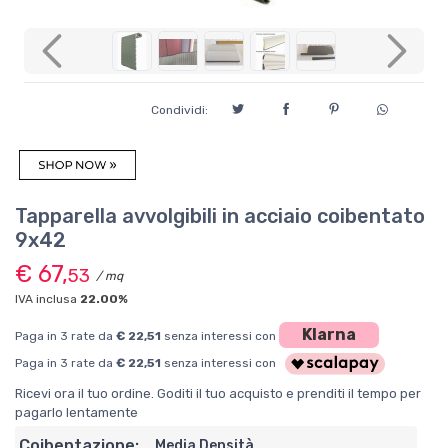
Previous
Next
Condividi:
Tapparella avvolgibili in acciaio coibentato
9x42
€ 67,
53
/ mq
IVA inclusa
22.00%
Klarna
Paga in 3 rate da
€ 22,51
senza interessi con
Paga in 3 rate da
€ 22,51
senza interessi con
Ricevi ora il tuo ordine. Goditi il tuo acquisto e prenditi il tempo per
pagarlo lentamente
Coibentazione:
Media Densità