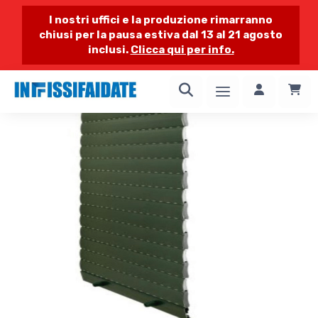
I nostri uffici e la produzione rimarranno
chiusi per la pausa estiva dal 13 al 21 agosto
inclusi.
Clicca qui per info.