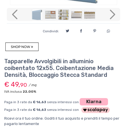
Previous
Next
Condividi:
Tapparelle Avvolgibili in alluminio
coibentato 12x55. Coibentazione Media
Densità, Bloccaggio Stecca Standard
€ 49,
90
/ mq
IVA inclusa
22.00%
Klarna
Paga in 3 rate da
€ 16,63
senza interessi con
Paga in 3 rate da
€ 16,63
senza interessi con
Ricevi ora il tuo ordine. Goditi il tuo acquisto e prenditi il tempo per
pagarlo lentamente