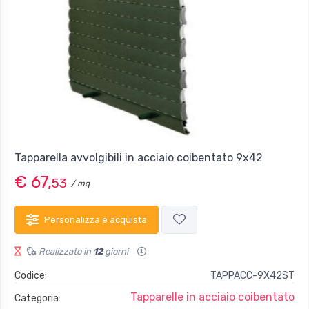
Tapparella avvolgibili in acciaio coibentato 9x42
€ 67,
53
/ mq
Personalizza e acquista
Realizzato in
12
giorni
Codice:
TAPPACC-9X42ST
Tapparelle in acciaio coibentato
Categoria: