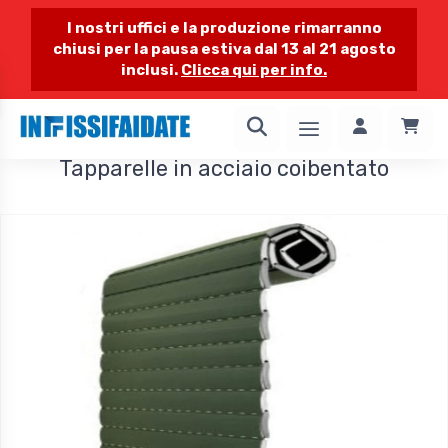
I nostri uffici e la produzione rimarranno
chiusi per la pausa estiva dal 13 al 21 agosto
inclusi.
Clicca qui per info.
1 / 1
Tapparelle in acciaio coibentato