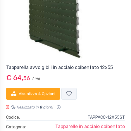
Tapparella avvolgibili in acciaio coibentato 12x55
€ 64,
56
/ mq
Visualizza
4
Opzioni
Realizzato in
8
giorni
Codice:
TAPPACC-12X55ST
Tapparelle in acciaio coibentato
Categoria: