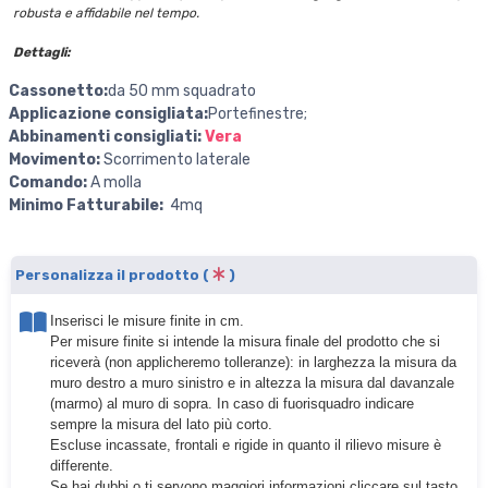
robusta e affidabile nel tempo.
Dettagli:
Cassonetto:
da 50 mm squadrato
Applicazione consigliata:
Portefinestre;
Abbinamenti consigliati:
Vera
Movimento:
Scorrimento laterale
Comando:
A molla
Minimo Fatturabile:
4
mq
Personalizza il prodotto (
)
Inserisci le misure finite in cm.
Per misure finite si intende la misura finale del prodotto che si
riceverà (non applicheremo tolleranze): in larghezza la misura da
muro destro a muro sinistro e in altezza la misura dal davanzale
(marmo) al muro di sopra. In caso di fuorisquadro indicare
sempre la misura del lato più corto.
Escluse incassate, frontali e rigide in quanto il rilievo misure è
differente.
Se hai dubbi o ti servono maggiori informazioni cliccare sul tasto