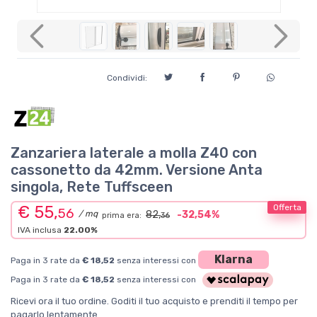
Previous
Next
Condividi:
Zanzariera laterale a molla Z40 con
cassonetto da 42mm. Versione Anta
singola, Rete Tuffsceen
€ 55,
Offerta
56
/ mq
82,
-32,54%
prima era:
36
IVA inclusa
22.00%
Klarna
Paga in 3 rate da
€ 18,52
senza interessi con
Paga in 3 rate da
€ 18,52
senza interessi con
Ricevi ora il tuo ordine. Goditi il tuo acquisto e prenditi il tempo per
pagarlo lentamente