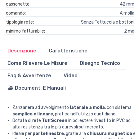
cassonetto:
42 mm
comando:
A molla
tipologia rete:
Senza Fettuccia e bottoni
minimo fatturabile:
2 mq
Descrizione
Caratteristiche
Come Rilevare Le Misure
Disegno Tecnico
Faq & Avvertenze
Video
Documenti E Manuali
Zanzariera ad avvolgimento
laterale a molla
, con sistema
semplice e lineare
, pratica nell’utilizzo quotidiano.
Dotata di rete
TuffScreen
in poliestere
rivestito in PVC
ad
alta resistenza tra le più
durevoli sul mercato
.
Ideale per
portefinestre
, grazie alla
chiusura magnetica
e