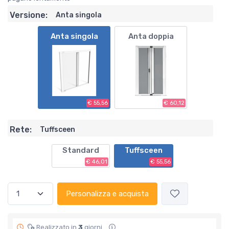
Versione:
Anta singola
Anta singola
Anta doppia
€ 55,56
€ 60,12
Rete:
Tuffsceen
Standard
Tuffsceen
€ 46,01
€ 55,56
Personalizza e acquista
Realizzato in
3
giorni