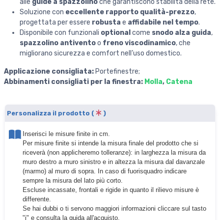
alle
guide a spazzolino
che garantiscono stabilità della rete.
Soluzione con
eccellente rapporto qualità-prezzo
,
progettata per essere
robusta
e
affidabile nel tempo
.
Disponibile con funzionali
optional
come
snodo alza guida
,
spazzolino antivento
o
freno viscodinamico
, che
migliorano sicurezza e comfort nell’uso domestico.
Applicazione consigliata:
Portefinestre;
Abbinamenti consigliati per la finestra:
Molla
,
Catena
Personalizza il prodotto (
)
Inserisci le misure finite in cm.
Per misure finite si intende la misura finale del prodotto che si
riceverà (non applicheremo tolleranze): in larghezza la misura da
muro destro a muro sinistro e in altezza la misura dal davanzale
(marmo) al muro di sopra. In caso di fuorisquadro indicare
sempre la misura del lato più corto.
Escluse incassate, frontali e rigide in quanto il rilievo misure è
differente.
Se hai dubbi o ti servono maggiori informazioni cliccare sul tasto
"i" e consulta la guida all'acquisto.