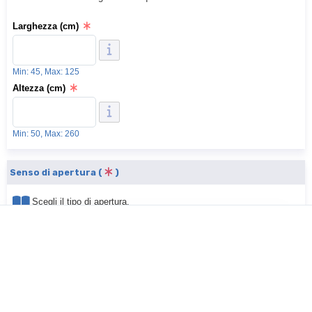
Larghezza (cm)
Min: 45, Max: 125
Altezza (cm)
Min: 50, Max: 260
Senso di apertura (
)
Scegli il tipo di apertura.
Il punto di vista di riferimento è inteso guardando dall'interno
dell'abitazione verso l'esterno.
Cassonetto SX: il cassonetto di avvolgimento è posto sul lato
sinistro del vano. Per il passaggio, l'apertura sarà da destra
verso sinistra.
Cassonetto DX: il cassonetto di avvolgimento è posto sul lato
destro del vano. Per il passaggio, l'apertura sarà da sinistra
verso destra.