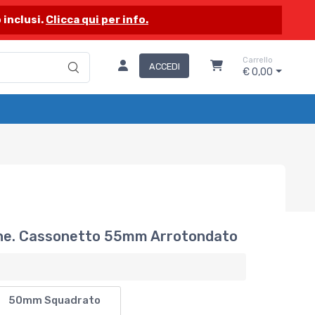
 inclusi.
Clicca qui per info.
Carrello
ACCEDI
€ 0,00
line. Cassonetto 55mm Arrotondato
50mm Squadrato