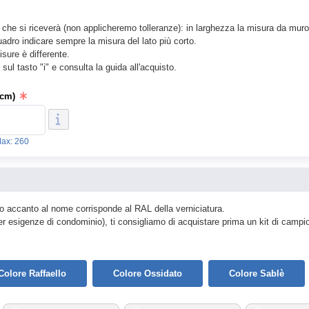
to che si riceverà (non applicheremo tolleranze): in larghezza la misura da muro
adro indicare sempre la misura del lato più corto.
isure è differente.
sul tasto "i" e consulta la guida all'acquisto.
(cm)
Max: 260
rito accanto al nome corrisponde al RAL della verniciatura.
r esigenze di condominio), ti consigliamo di acquistare prima un kit di campi
Colore Raffaello
Colore Ossidato
Colore Sablè