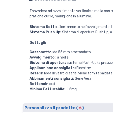
Zanzariera ad avvolgimento verticale a molla con rete
pratiche cuffie, maniglione in alluminio.
Sistema Soft:
rallentamento nell’avvolgimento: Il
Sistema Push Up:
Sistema di apertura Push Up, a p
Dettagli:
Cassonetto:
da 55 mm arrotondato
Avvolgimento:
a molla
Sistema di apertura:
sistema Push-Up (a pression
Applicazione consigliata:
Finestre;
Rete:
in fibra di vetro di serie, viene fornita saldata
Abbinamenti consigliati:
Serie Vera
Bottoncino:
si
Minimo Fatturabile:
1.5
mq
Personalizza il prodotto (
)