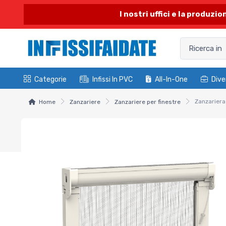
I nostri uffici e la produzi
Categorie
Infissi In PVC
All-In-One
Dive
Home
Zanzariere
Zanzariere per finestre