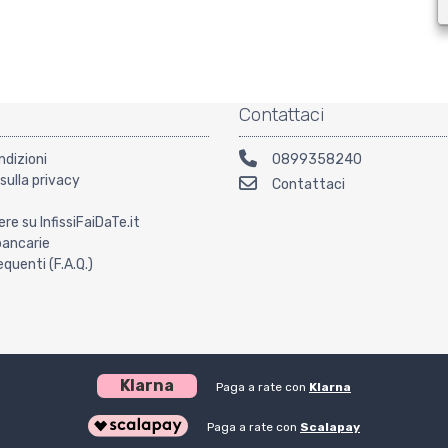
Contattaci
ndizioni
0899358240
sulla privacy
Contattaci
ere su InfissiFaiDaTe.it
bancarie
uenti (F.A.Q.)
Klarna
Paga a rate con
Klarna
Paga a rate con
Scalapay