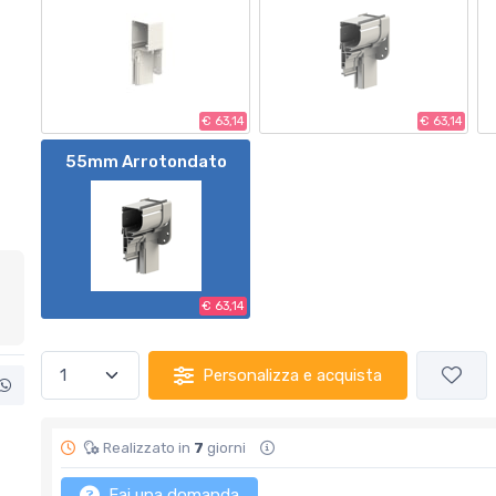
€ 63,14
€ 63,14
55mm Arrotondato
€ 63,14
Personalizza e acquista
Realizzato in
7
giorni
Fai una domanda