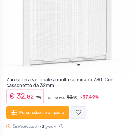
Zanzariera verticale a molla su misura Z30. Con
cassonetto da 32mm
€ 32,
82
mq
52,
-37,49%
prima era:
50
Personalizza e acquista
Realizzato in
3
giorni