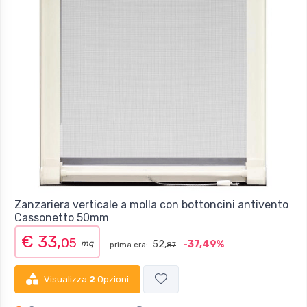
Zanzariera verticale a molla con bottoncini antivento
Cassonetto 50mm
€ 33,
05
mq
52,
-37,49%
prima era:
87
Visualizza
2
Opzioni