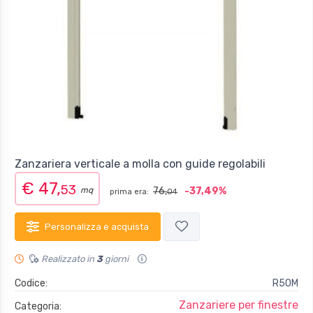
Zanzariera verticale a molla con guide regolabili
€ 47,
53
mq
76,
-37,49%
prima era:
04
Personalizza e acquista
Realizzato in
3
giorni
Codice:
R50M
Zanzariere per finestre
Categoria: