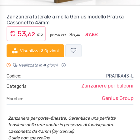
Zanzariera laterale a molla Genius modello Pratika
Cassonetto 43mm
€ 53,
62
mq
85,
-37,5%
prima era:
79
Visualizza
2
Opzioni
Realizzato in
4
giorni
Codice:
PRATIKA43-L
Zanzariere per balconi
Categoria:
Genius Group
Marchio:
Zanzariera per porte-finestre. Garantisce una perfetta
tensione della rete anche in presenza di fuorisquadro.
Cassonetto da 43mm (by Genius)
Guide con spazzolino