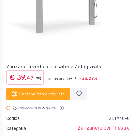
Zanzariera verticale a catena Zetagravity
€ 39,
47
mq
59,
-33,27%
prima era:
15
Personalizza e acquista
Realizzato in
3
giorni
Codice:
ZETA40-C
Zanzariere per finestre
Categoria: