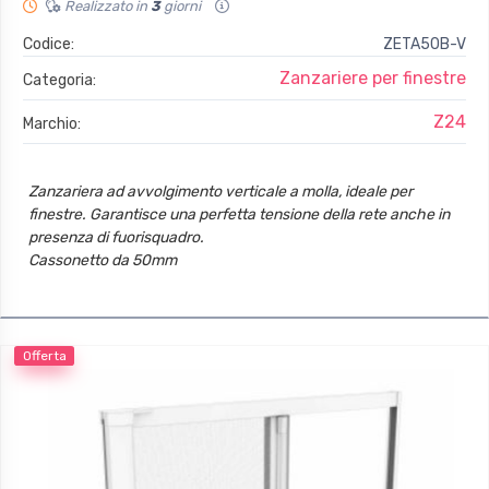
Realizzato in
3
giorni
Codice:
ZETA50B-V
Zanzariere per finestre
Categoria:
Z24
Marchio:
Zanzariera ad avvolgimento verticale a molla, ideale per
finestre. Garantisce una perfetta tensione della rete anche in
presenza di fuorisquadro.
Cassonetto da 50mm
Telo con termosaldatura e bottoncini antivento
Accessori in tinta (fianchi e maniglie e cordino di manovra)
Offerta