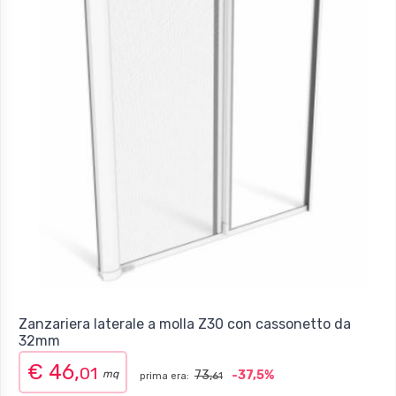
Zanzariera laterale a molla Z30 con cassonetto da
32mm
€ 46,
01
mq
73,
-37,5%
prima era:
61