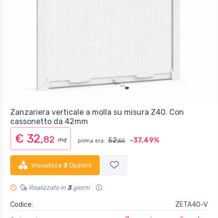
Zanzariera verticale a molla su misura Z40. Con
cassonetto da 42mm
€ 32,
82
mq
52,
-37,49%
prima era:
50
Visualizza
3
Opzioni
Realizzato in
3
giorni
Codice:
ZETA40-V