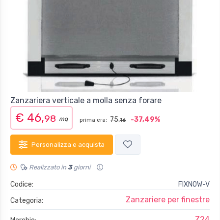
Zanzariera verticale a molla senza forare
€ 46,
98
mq
75,
-37,49%
prima era:
16
Personalizza e acquista
Realizzato in
3
giorni
Codice:
FIXNOW-V
Zanzariere per finestre
Categoria:
Z24