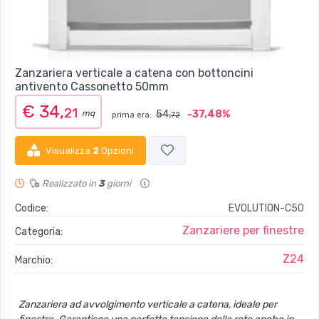
Zanzariera verticale a catena con bottoncini
antivento Cassonetto 50mm
€ 34,
21
mq
54,
-37,48%
prima era:
72
Visualizza
2
Opzioni
Realizzato in
3
giorni
Codice:
EVOLUTION-C50
Zanzariere per finestre
Categoria:
Z24
Marchio:
Zanzariera ad avvolgimento verticale a catena, ideale per