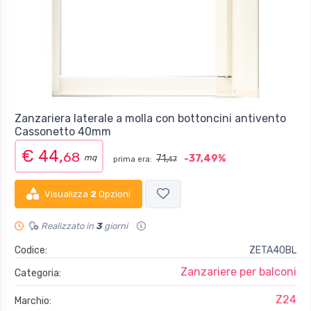
Zanzariera laterale a molla con bottoncini antivento
Cassonetto 40mm
€ 44,
68
mq
71,
-37,49%
prima era:
47
Visualizza
2
Opzioni
Realizzato in
3
giorni
Codice:
ZETA40BL
Zanzariere per balconi
Categoria:
Z24
Marchio: