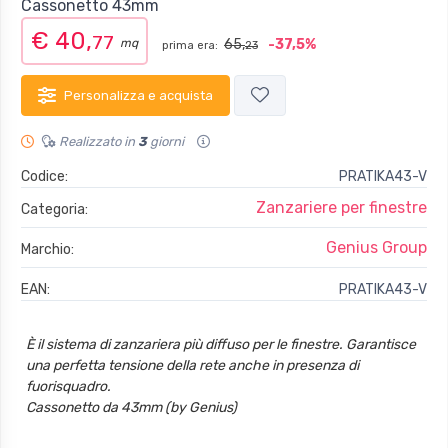
Cassonetto 43mm
€ 40,
77
mq
65,
-37,5%
prima era:
23
Personalizza e acquista
Realizzato in
3
giorni
Codice:
PRATIKA43-V
Zanzariere per finestre
Categoria:
Genius Group
Marchio:
EAN:
PRATIKA43-V
È il sistema di zanzariera più diffuso per le finestre. Garantisce
una perfetta tensione della rete anche in presenza di
fuorisquadro.
Cassonetto da 43mm (by Genius)
Guide con spazzolino antivento