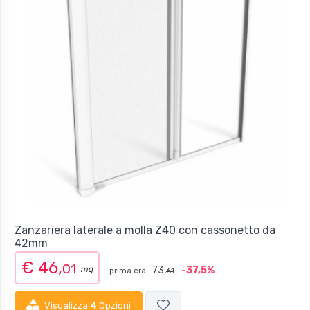
Zanzariera laterale a molla Z40 con cassonetto da
42mm
€ 46,
01
mq
73,
-37,5%
prima era:
61
Visualizza
4
Opzioni