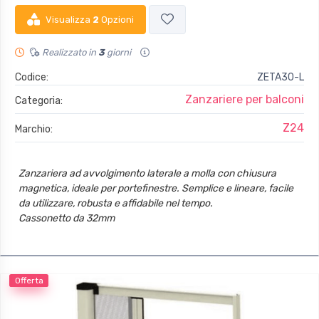
Visualizza
2
Opzioni
Realizzato in
3
giorni
Codice:
ZETA30-L
Zanzariere per balconi
Categoria:
Z24
Marchio:
Zanzariera ad avvolgimento laterale a molla con chiusura
magnetica, ideale per portefinestre. Semplice e lineare, facile
da utilizzare, robusta e affidabile nel tempo.
Cassonetto da 32mm
Guide con spazzolino
Guida inferiore da 22mm
Offerta