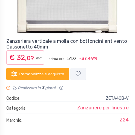
Zanzariera verticale a molla con bottoncini antivento
Cassonetto 40mm
€ 32,
09
mq
51,
-37,49%
prima era:
33
Personalizza e acquista
Realizzato in
3
giorni
Codice:
ZETA40B-V
Zanzariere per finestre
Categoria:
Z24
Marchio: