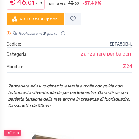
€ 46,
01
mq
73,
-37,49%
prima era:
60
Visualizza
4
Opzioni
Realizzato in
3
giorni
Codice:
ZETA50B-L
Zanzariere per balconi
Categoria:
Z24
Marchio:
Zanzariera ad avvolgimento laterale a molla con guide con
bottoncini antivento, ideale per portefinestre. Garantisce una
perfetta tensione della rete anche in presenza di fuorisquadro.
Cassonetto da 50mm
Telo con termosaldatura e bottoncini antivento
Guida inferiore alta 39.5mm x 22mm
Offerta