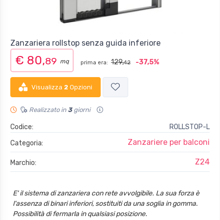
Zanzariera rollstop senza guida inferiore
€ 80,
89
mq
129,
-37,5%
prima era:
42
Visualizza
2
Opzioni
Realizzato in
3
giorni
Codice:
ROLLSTOP-L
Zanzariere per balconi
Categoria:
Z24
Marchio:
E' il sistema di zanzariera con rete avvolgibile. La sua forza è
l'assenza di binari inferiori, sostituiti da una soglia in gomma.
Possibilità di fermarla in qualsiasi posizione.